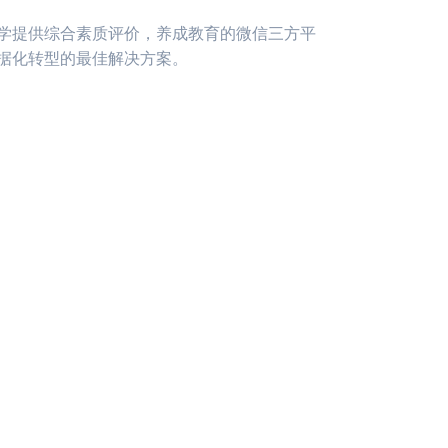
学提供综合素质评价，养成教育的微信三方平
据化转型的最佳解决方案。