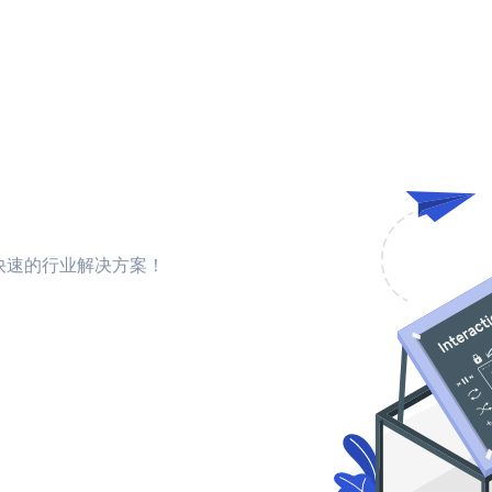
快速的行业解决方案！