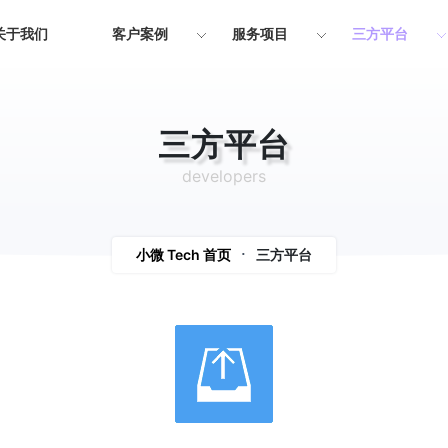
关于我们
客户案例
服务项目
三方平台
三方平台
developers
小微 Tech 首页
三方平台